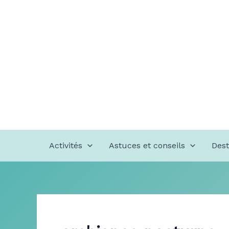
Aller
au
contenu
Activités
Astuces et conseils
Dest