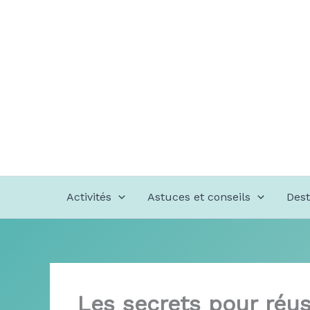
Aller
au
contenu
Activités
Astuces et conseils
Dest
Les secrets pour réus