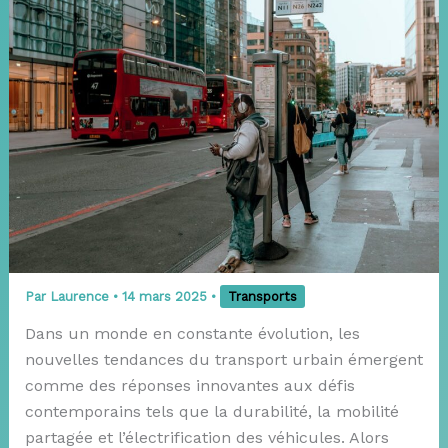
Par
Laurence
•
14 mars 2025
•
Transports
Dans un monde en constante évolution, les
nouvelles tendances du transport urbain émergent
comme des réponses innovantes aux défis
contemporains tels que la durabilité, la mobilité
partagée et l’électrification des véhicules. Alors