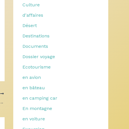
Culture
d'affaires
Désert
Destinations
Documents
Dossier voyage
Ecotourisme
en avion
en bâteau
T
en camping car
s de haute qualité peuvent booster les réservations d’un camping
En montagne
en voiture