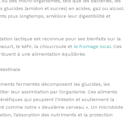
où des micro-organismes, tels que les bactéries, les
s glucides (amidon et sucres) en acides, gaz ou alcool.
ts plus longtemps, améliore leur digestibilité et
ation lactique est reconnue pour ses bienfaits sur la
aourt, le kéfir, la choucroute et
le fromage local
. Ces
ibuent à une alimentation équilibrée.
ntestinale
iments fermentés décomposent les glucides, les
iliter leur assimilation par l’organisme. Ces aliments
énéfiques qui peuplent l’intestin et soutiennent la
déré comme notre « deuxième cerveau ». Un microbiote
stion, l’absorption des nutriments et la protection