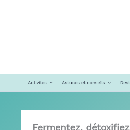
Aller
au
contenu
Activités
Astuces et conseils
Dest
Fermentez, détoxifiez