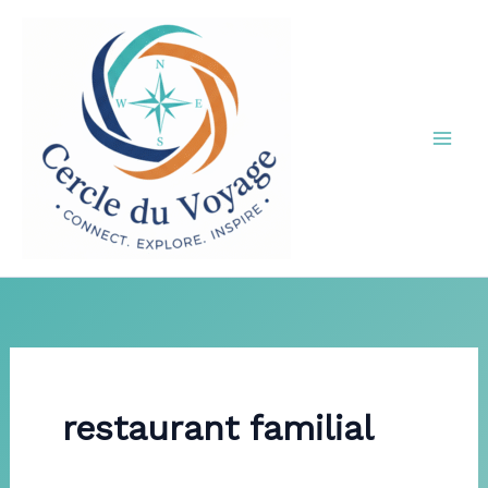
Aller
au
contenu
restaurant familial