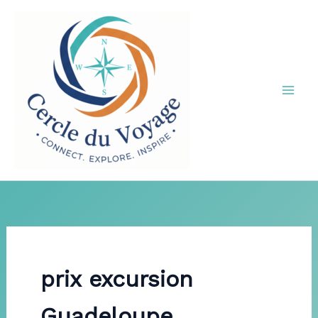
Aller
au
contenu
prix excursion
Guadeloupe