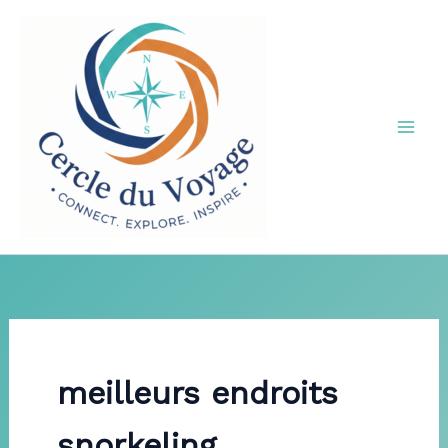
Aller
au
contenu
meilleurs endroits
snorkeling