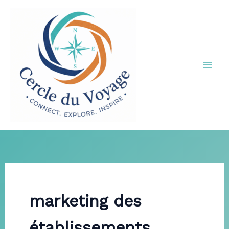
Aller
au
contenu
marketing des
établissements