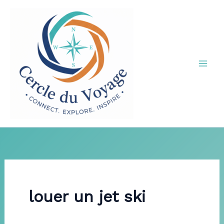
Aller
au
contenu
louer un jet ski