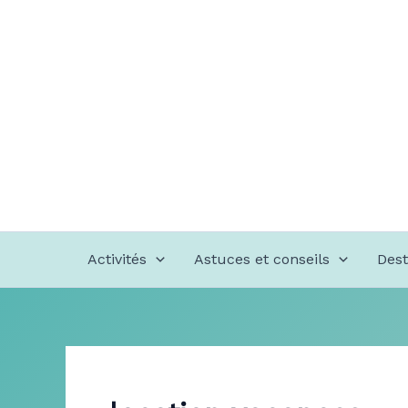
Aller
au
contenu
Activités
Astuces et conseils
Dest