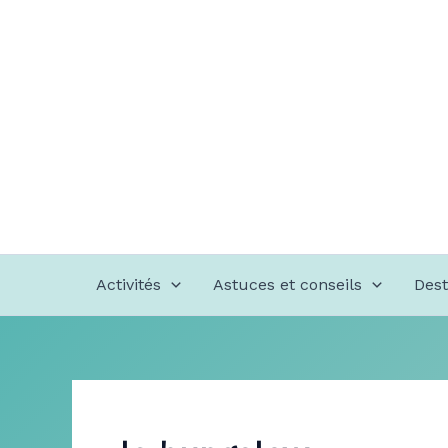
Aller
au
contenu
Activités
Astuces et conseils
Dest