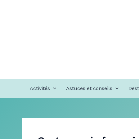
Aller
au
contenu
Activités
Astuces et conseils
Dest