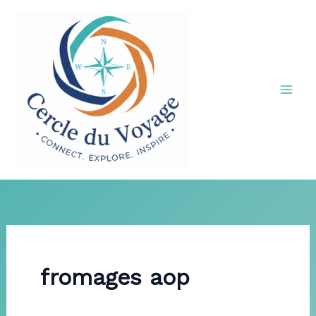
Aller
au
contenu
fromages aop