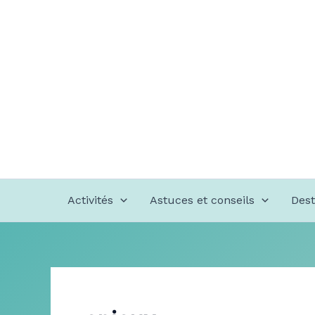
Aller
au
contenu
Activités
Astuces et conseils
Dest