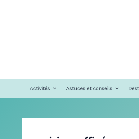
Aller
au
contenu
Activités
Astuces et conseils
Dest