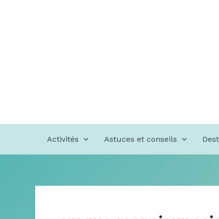
Aller
au
contenu
Activités
Astuces et conseils
Dest