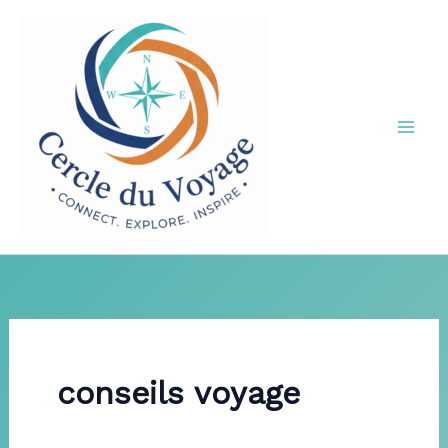
Aller
au
contenu
conseils voyage