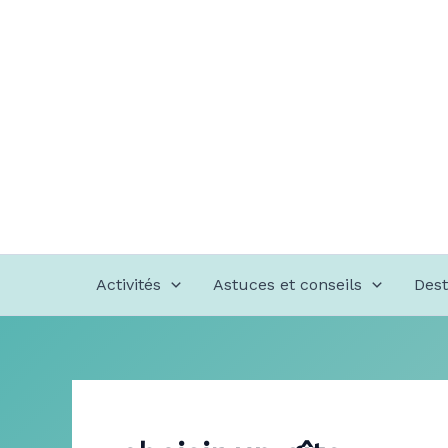
Aller
au
contenu
Activités
Astuces et conseils
Dest