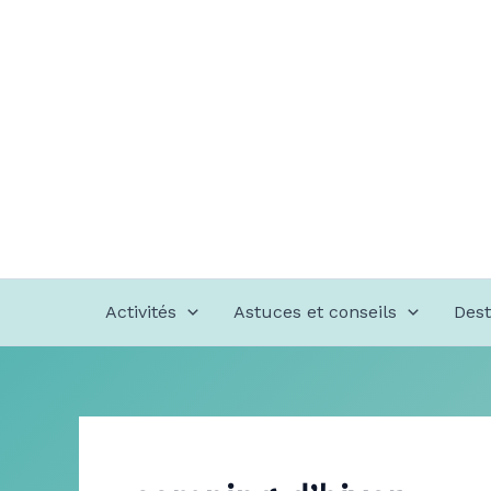
Aller
au
contenu
Activités
Astuces et conseils
Dest