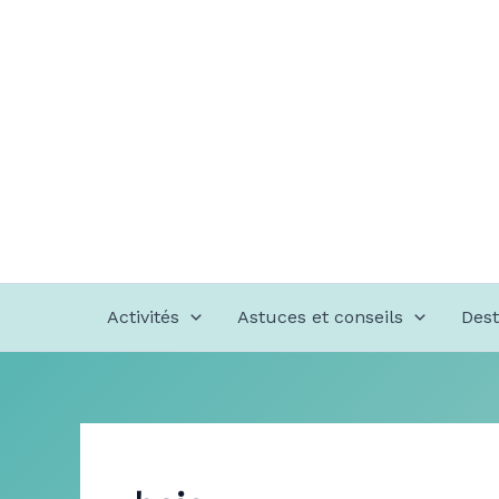
Aller
au
contenu
Activités
Astuces et conseils
Dest