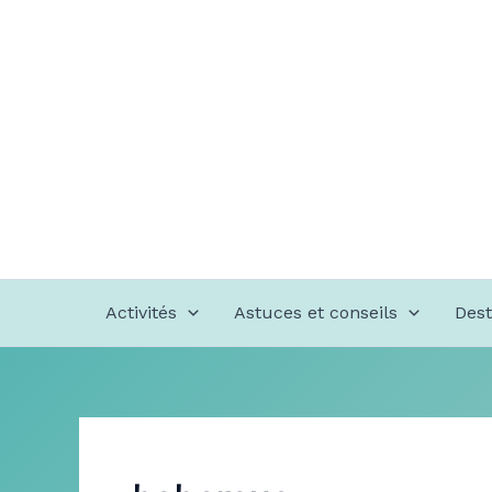
Aller
au
contenu
Activités
Astuces et conseils
Dest