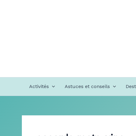
Aller
au
contenu
Activités
Astuces et conseils
Dest