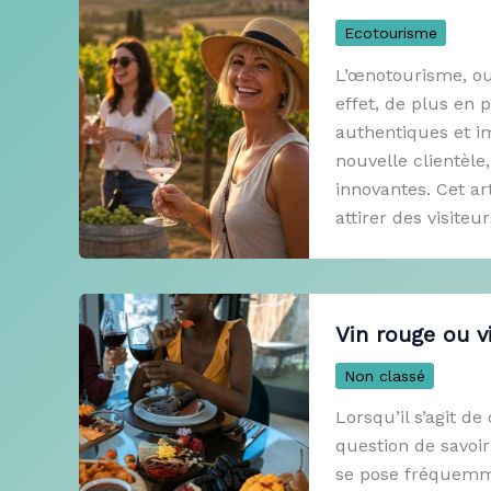
Ecotourisme
L’œnotourisme, ou
effet, de plus en
authentiques et i
nouvelle clientèle
innovantes. Cet ar
attirer des visiteu
Vin rouge ou v
Non classé
Lorsqu’il s’agit d
question de savoir
se pose fréquemme